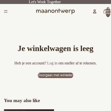
Let's Work Together
Let's Work Together
Totaal aan
artikelen i
winkelwa
0
Je winkelwagen is leeg
Heb je een account?
Log in
om sneller af te rekenen.
Doorgaan met winkelen
You may also like